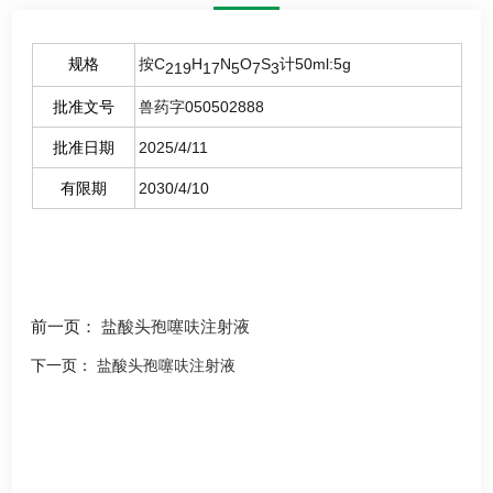
规格
按C
H
N
O
S
计50ml:5g
219
17
5
7
3
批准文号
兽药字050502888
批准日期
2025/4/11
有限期
2030/4/10
前一页：
盐酸头孢噻呋注射液
下一页：
盐酸头孢噻呋注射液