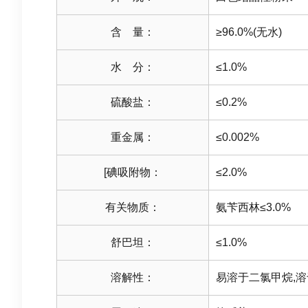
含 量：
≥96.0%(无水)
水 分：
≤1.0%
硫酸盐：
≤0.2%
重金属：
≤0.002%
[碘吸附物：
≤2.0%
有关物质：
氨苄西林≤3.0%
舒巴坦：
≤1.0%
溶解性：
易溶于二氯甲烷,