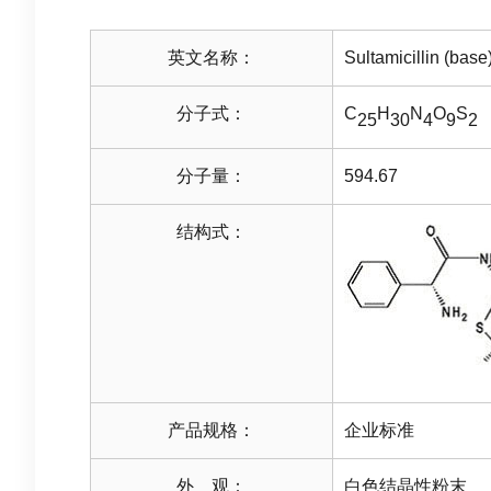
英文名称：
Sultamicillin (base
分子式：
C
H
N
O
S
25
30
4
9
2
分子量：
594.67
结构式：
产品规格：
企业标准
外 观：
白色结晶性粉末